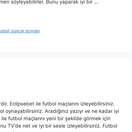
emen söyleyebilirler. Bunu yaparak iyi bir …
sebet güncel domain
dir. Eclipsebet ile futbol maçlarını izleyebilirsiniz.
ol oynayabilirsiniz. Aradığınız yazıyı ve ne kadar iyi
ile futbol maçlarını yeni bir şekilde görmek için
nu TV’de net ve iyi bir sesle izleyebilirsiniz. Futbol