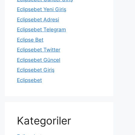
Eclipsebet Yeni Giriş
Eclipsebet Adresi
Eclipsebet Telegram
Eclipse Bet
Eclipsebet Twitter
Eclipsebet Güncel
Eclipsebet Giriş
Eclipsebet
Kategoriler