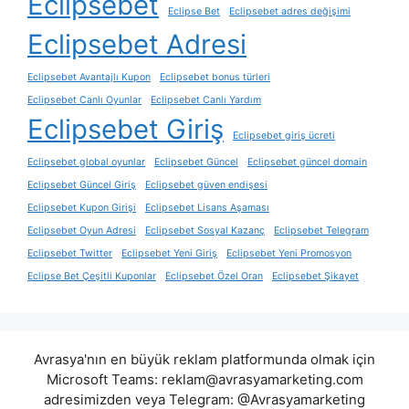
Eclipsebet
Eclipse Bet
Eclipsebet adres değişimi
Eclipsebet Adresi
Eclipsebet Avantajlı Kupon
Eclipsebet bonus türleri
Eclipsebet Canlı Oyunlar
Eclipsebet Canlı Yardım
Eclipsebet Giriş
Eclipsebet giriş ücreti
Eclipsebet global oyunlar
Eclipsebet Güncel
Eclipsebet güncel domain
Eclipsebet Güncel Giriş
Eclipsebet güven endişesi
Eclipsebet Kupon Girişi
Eclipsebet Lisans Aşaması
Eclipsebet Oyun Adresi
Eclipsebet Sosyal Kazanç
Eclipsebet Telegram
Eclipsebet Twitter
Eclipsebet Yeni Giriş
Eclipsebet Yeni Promosyon
Eclipse Bet Çeşitli Kuponlar
Eclipsebet Özel Oran
Eclipsebet Şikayet
Avrasya'nın en büyük reklam platformunda olmak için
Microsoft Teams:
reklam@avrasyamarketing.com
adresimizden veya Telegram: @Avrasyamarketing