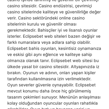
casino sitesidir. Casino endüstrisi, çevrimiçi
casino sitelerinde kaliteye ve güvenilirliğe değer
verir. Casino sektöründeki online casino
sitelerinin kurulu ve güvenilir olması
gerekmektedir. Bahisçiler iyi ve lisanslı oyunlar
isterler. Eclipsebet web siteleri bazen değişir ve
farklı numaralara veya adlara sahip olabilir.
Eclipsebet bahis oyunları, kesintisiz oynamanıza
ve eskisi gibi aynı eğlence ve kaliteye sahip
olmanıza olanak tanır. Eclipsebet web sitesi bu
ülkede yasal bir casino sitesidir. Altyapınızda iz
bırakın. Oyunun ve adının, onları yapan kişiler
tarafından kullanılmasına izin verilmektedir.
Oyun severler güvenle oynayabilir. Eclipsebet
mevcut konumu daha önce hiç görülmemiş
tasarım çekimleri sunuyor. Menünün anlaşılması
kolay olduğundan oyuncular oyunları rahatlıkla