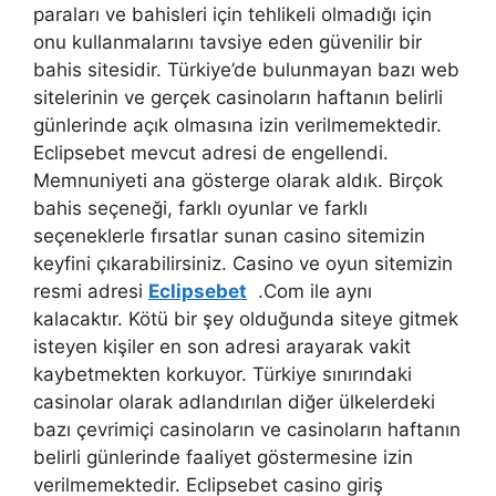
paraları ve bahisleri için tehlikeli olmadığı için
onu kullanmalarını tavsiye eden güvenilir bir
bahis sitesidir. Türkiye’de bulunmayan bazı web
sitelerinin ve gerçek casinoların haftanın belirli
günlerinde açık olmasına izin verilmemektedir.
Eclipsebet mevcut adresi de engellendi.
Memnuniyeti ana gösterge olarak aldık. Birçok
bahis seçeneği, farklı oyunlar ve farklı
seçeneklerle fırsatlar sunan casino sitemizin
keyfini çıkarabilirsiniz. Casino ve oyun sitemizin
resmi adresi
Eclipsebet
.Com ile aynı
kalacaktır. Kötü bir şey olduğunda siteye gitmek
isteyen kişiler en son adresi arayarak vakit
kaybetmekten korkuyor. Türkiye sınırındaki
casinolar olarak adlandırılan diğer ülkelerdeki
bazı çevrimiçi casinoların ve casinoların haftanın
belirli günlerinde faaliyet göstermesine izin
verilmemektedir. Eclipsebet casino giriş