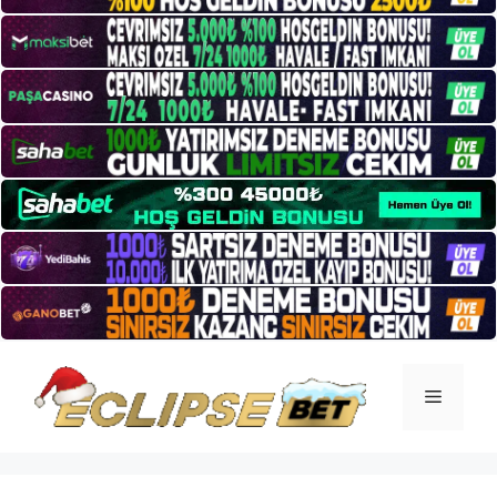
İçeriğe
atla
Menü