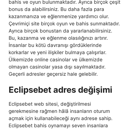
bahis ve oyun bulunmaktadır. Ayrıca birçok çeşit
bonus da alabilirsiniz. Bu daha fazla para
kazanmanıza ve eğlenmenize yardımcı olur.
Çevrimiçi site birçok oyun ve bahis sunmaktadır.
Ayrıca birçok bonustan da yararlanabilirsiniz.
Bu, kazanma ve eğlenme olasılığınızı artırır.
İnsanlar bu kötü davranışı gördüklerinde
korkarlar ve yeni ilişkiler bulmaya çalışırlar.
Ülkemizde online casinolar ve ülkemizde
olmayan casinolar yasa dışı sayılmaktadır.
Geçerli adresler geçersiz hale gelebilir.
Eclipsebet adres değişimi
Eclipsebet web sitesi, değiştirilmesi
gerekmesine rağmen hâlâ insanların oturum
açmak için kullanabileceği aynı adrese sahip.
Eclipsebet bahis oynamayı seven insanlara