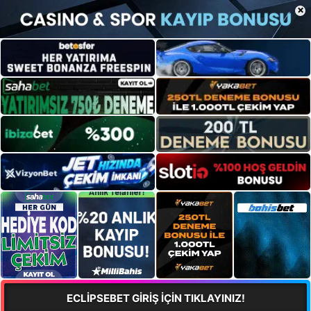
×
ECLİPSEBET GİRİŞ İÇİN TIKLAYINIZ!