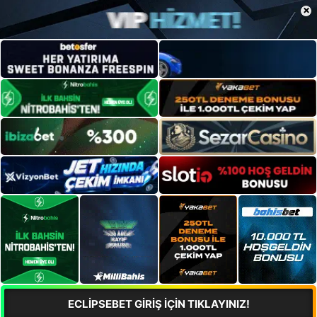
×
ECLİPSEBET GİRİŞ İÇİN TIKLAYINIZ!