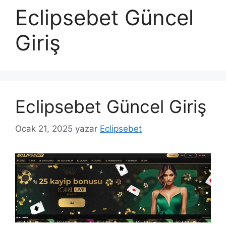
Eclipsebet Güncel
Giriş
Eclipsebet Güncel Giriş
Ocak 21, 2025
yazar
Eclipsebet