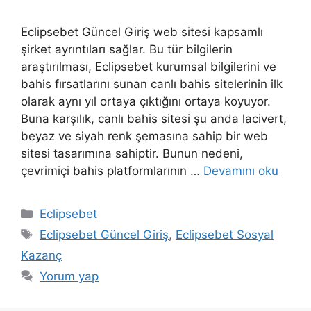
Eclipsebet Güncel Giriş web sitesi kapsamlı
şirket ayrıntıları sağlar. Bu tür bilgilerin
araştırılması, Eclipsebet kurumsal bilgilerini ve
bahis fırsatlarını sunan canlı bahis sitelerinin ilk
olarak aynı yıl ortaya çıktığını ortaya koyuyor.
Buna karşılık, canlı bahis sitesi şu anda lacivert,
beyaz ve siyah renk şemasına sahip bir web
sitesi tasarımına sahiptir. Bunun nedeni,
çevrimiçi bahis platformlarının …
Devamını oku
Kategoriler
Eclipsebet
Etiketler
Eclipsebet Güncel Giriş
,
Eclipsebet Sosyal
Kazanç
Yorum yap