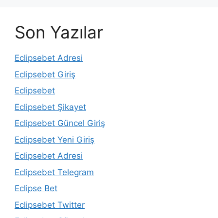
Son Yazılar
Eclipsebet Adresi
Eclipsebet Giriş
Eclipsebet
Eclipsebet Şikayet
Eclipsebet Güncel Giriş
Eclipsebet Yeni Giriş
Eclipsebet Adresi
Eclipsebet Telegram
Eclipse Bet
Eclipsebet Twitter