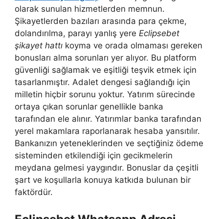
olarak sunulan hizmetlerden memnun.
Şikayetlerden bazıları arasında para çekme,
dolandırılma, parayı yanlış yere
Eclipsebet
şikayet hattı
koyma ve orada olmaması gereken
bonusları alma sorunları yer alıyor. Bu platform
güvenliği sağlamak ve eşitliği teşvik etmek için
tasarlanmıştır. Adalet dengesi sağlandığı için
milletin hiçbir sorunu yoktur. Yatırım sürecinde
ortaya çıkan sorunlar genellikle banka
tarafından ele alınır. Yatırımlar banka tarafından
yerel makamlara raporlanarak hesaba yansıtılır.
Bankanızın yeteneklerinden ve seçtiğiniz ödeme
sisteminden etkilendiği için gecikmelerin
meydana gelmesi yaygındır. Bonuslar da çeşitli
şart ve koşullarla konuya katkıda bulunan bir
faktördür.