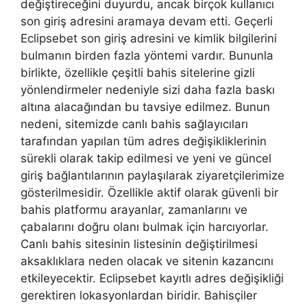
değiştireceğini duyurdu, ancak birçok kullanıcı
son giriş adresini aramaya devam etti. Geçerli
Eclipsebet son giriş adresini ve kimlik bilgilerini
bulmanın birden fazla yöntemi vardır. Bununla
birlikte, özellikle çeşitli bahis sitelerine gizli
yönlendirmeler nedeniyle sizi daha fazla baskı
altına alacağından bu tavsiye edilmez. Bunun
nedeni, sitemizde canlı bahis sağlayıcıları
tarafından yapılan tüm adres değişikliklerinin
sürekli olarak takip edilmesi ve yeni ve güncel
giriş bağlantılarının paylaşılarak ziyaretçilerimize
gösterilmesidir. Özellikle aktif olarak güvenli bir
bahis platformu arayanlar, zamanlarını ve
çabalarını doğru olanı bulmak için harcıyorlar.
Canlı bahis sitesinin listesinin değiştirilmesi
aksaklıklara neden olacak ve sitenin kazancını
etkileyecektir. Eclipsebet kayıtlı adres değişikliği
gerektiren lokasyonlardan biridir. Bahisçiler