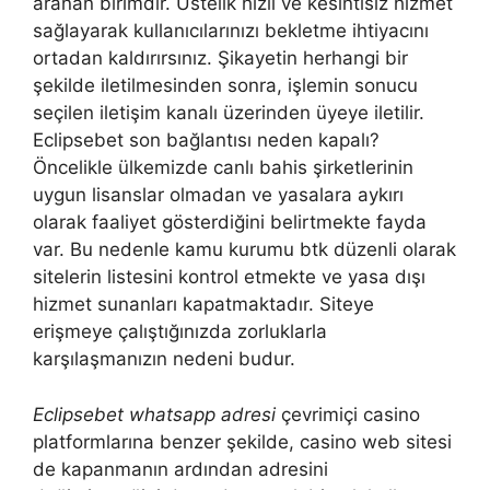
aranan birimdir. Üstelik hızlı ve kesintisiz hizmet
sağlayarak kullanıcılarınızı bekletme ihtiyacını
ortadan kaldırırsınız. Şikayetin herhangi bir
şekilde iletilmesinden sonra, işlemin sonucu
seçilen iletişim kanalı üzerinden üyeye iletilir.
Eclipsebet son bağlantısı neden kapalı?
Öncelikle ülkemizde canlı bahis şirketlerinin
uygun lisanslar olmadan ve yasalara aykırı
olarak faaliyet gösterdiğini belirtmekte fayda
var. Bu nedenle kamu kurumu btk düzenli olarak
sitelerin listesini kontrol etmekte ve yasa dışı
hizmet sunanları kapatmaktadır. Siteye
erişmeye çalıştığınızda zorluklarla
karşılaşmanızın nedeni budur.
Eclipsebet whatsapp adresi
çevrimiçi casino
platformlarına benzer şekilde, casino web sitesi
de kapanmanın ardından adresini