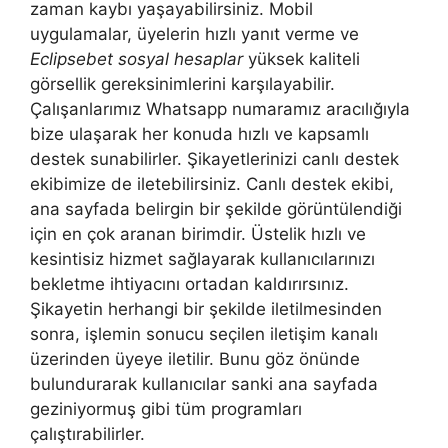
zaman kaybı yaşayabilirsiniz. Mobil
uygulamalar, üyelerin hızlı yanıt verme ve
Eclipsebet sosyal hesaplar
yüksek kaliteli
görsellik gereksinimlerini karşılayabilir.
Çalışanlarımız Whatsapp numaramız aracılığıyla
bize ulaşarak her konuda hızlı ve kapsamlı
destek sunabilirler. Şikayetlerinizi canlı destek
ekibimize de iletebilirsiniz. Canlı destek ekibi,
ana sayfada belirgin bir şekilde görüntülendiği
için en çok aranan birimdir. Üstelik hızlı ve
kesintisiz hizmet sağlayarak kullanıcılarınızı
bekletme ihtiyacını ortadan kaldırırsınız.
Şikayetin herhangi bir şekilde iletilmesinden
sonra, işlemin sonucu seçilen iletişim kanalı
üzerinden üyeye iletilir. Bunu göz önünde
bulundurarak kullanıcılar sanki ana sayfada
geziniyormuş gibi tüm programları
çalıştırabilirler.