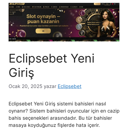
Eclipsebet Yeni
Giriş
Ocak 20, 2025
yazar
Eclipsebet
Eclipsebet Yeni Giriş sistemi bahisleri nasıl
oynanır? Sistem bahisleri oyuncular için en cazip
bahis seçenekleri arasındadır. Bu tür bahisler
masaya koyduğunuz fişlerde hata içerir.