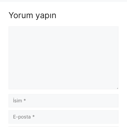
Yorum yapın
Yorum
İsim
E-
posta